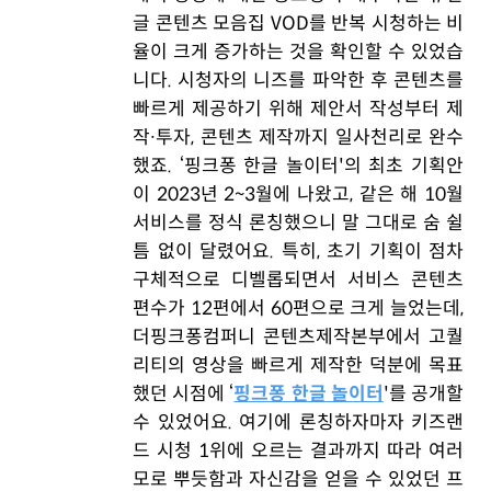
글 콘텐츠 모음집 VOD를 반복 시청하는 비
율이 크게 증가하는 것을 확인할 수 있었습
니다. 시청자의 니즈를 파악한 후 콘텐츠를
빠르게 제공하기 위해 제안서 작성부터 제
작∙투자, 콘텐츠 제작까지 일사천리로 완수
했죠. ‘핑크퐁 한글 놀이터'의 최초 기획안
이 2023년 2~3월에 나왔고, 같은 해 10월
서비스를 정식 론칭했으니 말 그대로 숨 쉴
틈 없이 달렸어요. 특히, 초기 기획이 점차
구체적으로 디벨롭되면서 서비스 콘텐츠
편수가 12편에서 60편으로 크게 늘었는데,
더핑크퐁컴퍼니 콘텐츠제작본부에서 고퀄
리티의 영상을 빠르게 제작한 덕분에 목표
했던 시점에 ‘
핑크퐁 한글 놀이터
'를 공개할
수 있었어요. 여기에 론칭하자마자 키즈랜
드 시청 1위에 오르는 결과까지 따라 여러
모로 뿌듯함과 자신감을 얻을 수 있었던 프