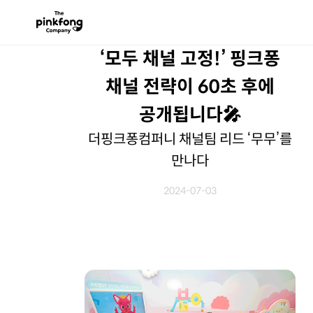
‘모두 채널 고정!’ 핑크퐁
채널 전략이 60초 후에
공개됩니다🎤
더핑크퐁컴퍼니 채널팀 리드 ‘무무’를
만나다
2024-07-03